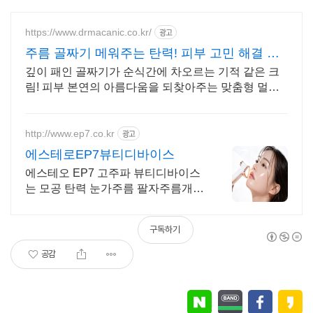
https://www.drmacanic.co.kr/
광고
주름 골짜기 메워주는 탄력! 피부 고민 해결 위
한 솔루션
깊이 패인 골짜기가 순식간에 차오르는 기적 같은 크
림! 피부 본연의 아름다움을 되찾아주는 맞춤형 멀티
케어 솔루션
http://www.ep7.co.kr
광고
에스테로EP7뷰티디바이스
에스테오 EP7 고주파 뷰티디바이스
는 모공 탄력 눈가주름 팔자주름개선
도움
구독하기
공감