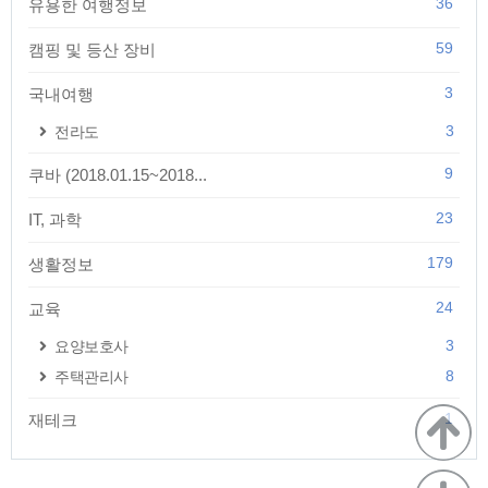
36
유용한 여행정보
59
캠핑 및 등산 장비
3
국내여행
3
전라도
9
쿠바 (2018.01.15~2018...
23
IT, 과학
179
생활정보
24
교육
3
요양보호사
8
주택관리사
1
재테크