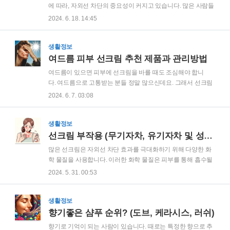
심장으로 보내는 펌프의 역할도 합니다.발바닥의 중요성발바닥
에 따라, 자외선 차단의 중요성이 커지고 있습니다. 많은 사람들
통증으로 인해서 만약 보행 시 자연스러운 몸의 밸런스를 발바
이 여름철에만 선크림을 사용해야 한다고 생각하지만, 사실 자
2024. 6. 18. 14:45
닥을 통해서 맞추지 못하면 장기간 보행 시, 그리고 격렬한 보행
외선 차단제는 계절에 관계없이 매일 사용하는 것이 중요합니
시 족저 근막염 때문에 큰 고통을 받..
다. 선크림을 매일 발라야 하는 이유 자외선이 피부에 미치는 해
로운 영향 큽니다. 자외선은 피부 노화와 다양한 피부 질환의 주
생활정보
요 원인이기 때문입니다. 선크림을 발라야 하는 주된 이유는 자
여드름 피부 선크림 추천 제품과 관리방법
외선을 차단하기 위함입니다. 자외선은 피부를 노화시키고 손
여드름이 있으면 피부에 선크림을 바를 때도 조심해야 합니
상시키는 주요 요인으로, 자외선의 파장은 크게 A, B, C로 나뉩
다. 여드름으로 고통받는 분들 정말 많으신데요. 그래서 선크림
니다. 자외선A(UVA)는 피부 깊숙이 침투하여 진피층의 콜라겐
을 바르는 것에도 조심스러운 분들이 많습니다. 그래도 여드름
2024. 6. 7. 03:08
세포를 파괴하고, 이는 노화를 촉진시켜 검버섯, 기미, 주근깨
피부에 있어서 선크림 사용은 필수적입니다. 자외선이 피지 분
등의 색소 침착을 유발합니다. 자외선B..
비를 촉진시켜 여드름을 악화시킬 수 있기 때문입니다. 따라서
적절한 선크림 사용은 여드름 관리에 매우 중요합니다. 여드름
생활정보
과 자외선자외선(UV)은 피부에 여러 가지 영향을 미칩니다. 특
선크림 부작용 (무기자차, 유기자차 및 성분 분석)
히 자외선 A(UVA)와 자외선 B(UVB)는 피부 깊숙이 침투하여
많은 선크림은 자외선 차단 효과를 극대화하기 위해 다양한 화
피지 분비를 증가시키고 염증을 유발할 수 있습니다. 이런 것들
학 물질을 사용합니다. 이러한 화학 물질은 피부를 통해 흡수될
은 여드름 피부를 더욱 악화시킬 수 있습니다. 따라서 자외선 차
수 있으며, 혈류로 들어가면 잠재적으로 건강에 문제를 일으킬
2024. 5. 31. 00:53
단제, 즉 선크림을 사용하여 피부를 보호하는 것은 매우 중요합
수 있습니다. 특히, 옥시벤존과 같은 특정 화학 물질은 호르몬
니다. 여드름 피부에 적합한 선크림 선택여..
교란을 일으킬 수 있다는 연구 결과가 있습니다. 이러한 성분들
은 장기적인 건강 문제를 유발할 수 있으므로, 자외선 차단제를
생활정보
선택할 때 이러한 성분의 유해성을 고려하는 것이 중요합니
향기좋은 샴푸 순위? (도브, 케라시스, 러쉬)
다. 유기자차 선크림 부작용 및 장단점 각 유형의 자외선 차단제
향기로 기억이 되는 사람이 있습니다. 때로는 특정한 향으로 추