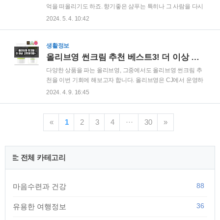
는 고유의 장점과 단점을 가지고 있으며, 개인의 피부 타입과 민
억을 떠올리기도 하죠. 향기좋은 샴푸는 특히나 그 사람을 다시
감도에 따라 선택이 달라질 수 있습니다. 자외선 차단제를 선택
한번 되돌아보게 되는 매력을 가지고 있습니다. 특히나 연인간
2024. 5. 4. 10:42
할 때는 자신의 피부 상태와 사용 환경을 고려하고, 필요시 전문
의 관계에서는 서로 붙어서 데이트를 해서 상대방의 샴푸 냄새
가의 상담을 받는 것이 바람직합니다. 유..
에 따라서 호감도를 더욱 높일 수 있는 방법이 되고는 합니
다. 향기좋은 샴푸 순위는 사람에 따라 다를 수 있습니다. 누군
생활정보
가에게는 너무나도 향기좋은 샴푸일 수 있지만, 다른 이에게는
올리브영 썬크림 추천 베스트3! 더 이상 고민하지마~
좋지 않을 수 있기 때문입니다. 호불호가 없는 향을 찾는 것은
다양한 상품을 파는 올리브영, 그중에서도 올리브영 썬크림 추
굉장히 어려운 작업 중 하나입니다. 차라리 아무 향이 나지 않고
천을 이번 기회에 해보고자 합니다. 올리브영은 CJ에서 운영하
냄새라도 나지 않게 유지하는 것이 더 효과적일지 모르죠. 하지
는 부티앤헬스 스토어로서 드럭스토어를 표방하여 만들었지만
2024. 4. 9. 16:45
만 그래도 향기좋은 샴푸를 포기할 수 없다면 찾아야죠. 샴푸의
사실 화장품이나 건강용품이 더 많죠. 특히나 여름이 다가오면
향기를 결정하는 것은? 향기좋은 샴푸 순위..
서 썬크림도 눈에 들어오기 시작했습니다. 썬크림은 그 말대로
썬, 즉 태앙의 자외선으로부터 피부를 보호하기 위한 제품입니
«
1
2
3
4
···
30
»
다. 현재 올리브영에는 다양한 썬크림을 판매하고 있는데요. 오
늘은 그 중 몇가지를 골라서 제품들을 비교 분석하여 추천해드
리고자 합니다. 우선 첫 번째로 알려드릴 제품은 바로!썬크림 효
전체 카테고리
과자외선 차단제는 피부를 자외선(UV) 손상으로부터 보호하는
핵심적인 역할을 합니다. 이러한 제품의 효과는 다양한 성분과
그들의 상호작용에 의해 결정됩니다. 주요 원료 중 ..
88
마음수련과 건강
36
유용한 여행정보