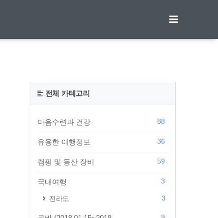
티스토리툴바
전체 카테고리
88
마음수련과 건강
36
유용한 여행정보
59
캠핑 및 등산 장비
3
국내여행
3
전라도
9
쿠바 (2018.01.15~2018...