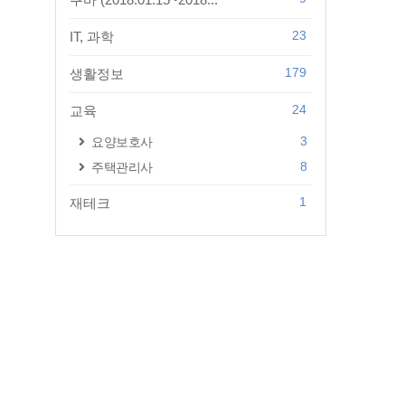
23
IT, 과학
179
생활정보
24
교육
3
요양보호사
8
주택관리사
1
재테크