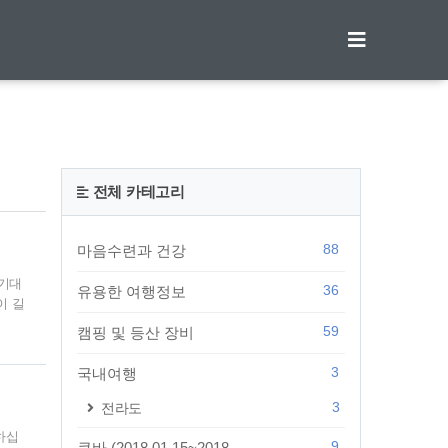
티스토리툴바
전체 카테고리
88
마음수련과 건강
 기대
36
유용한 여행정보
이 길
월하다
59
캠핑 및 등산 장비
 열
가능하
3
국내여행
 것도
3
전라도
하십
9
쿠바 (2018.01.15~2018...