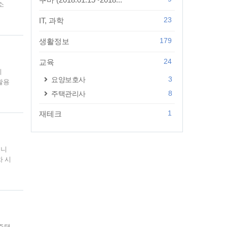
소
문적이
23
IT, 과학
유는
로도
179
생활정보
시험
24
교육
히
3
요양보호사
활용
미만의
8
주택관리사
해집니
행됩
1
재테크
점 중
뉩니
차 시
됩니
 대
 부동
함하
주택