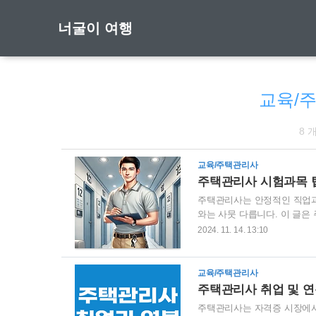
너굴이 여행
교육/
8 
교육/주택관리사
주택관리사 시험과목 
주택관리사는 안정적인 직업과
와는 사뭇 다릅니다. 이 글은
을 선택할 때 조금 더 명확한
2024. 11. 14. 13:10
주택관리사로의 첫 취업은 쉽지
악한 아파트나 작은 단지부터 
며, 경력이 쌓인 후에는 취업
교육/주택관리사
쉬워지며, 다양한 위탁사에서 
주택관리사 취업 및 연
주택관리사는 자격증 시장에서