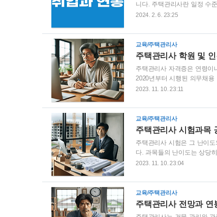
니다. 주택관리사란 일정 수
장'이라는 이름으로 더 익숙
2024. 2. 6. 23:25
고 체계적으로 관리하기 위한
주택관리사 취업률이 꽤 높기
꽤 전망이 좋은 것도 맞습니다
교육/주택관리사
이 있었습니다. 올해 뽑는 인원은
주택관리사 학원 및 인강
주택관리사 자격증은 연령이나
2020년부터 시행된 의무채용
방법에 대한 수요도 증가하고 
2023. 11. 10. 23:11
중·소규모 단지에서 활동할 수
다. 주택관리사 난이도는 꽤 
니다. 1차 시험은 객관식 5지
교육/주택관리사
40점 이상, 전체 과목 평균 60점
주택관리사 시험과목 공부
주택관리사 시험은 그 난이도와
다. 과목들의 난이도는 상당히
험의 합격자 수가 상대적으로 
2023. 11. 10. 23:04
다. 주택관리사 자격증 취득 
표적이지만, 이외에도 다양한
산 관련 업무, 건물의 총괄 
교육/주택관리사
고 있기 때문에 취업의 폭이 넓
주택관리사 전망과 연봉
주택관리사는 건물 관리와 관련