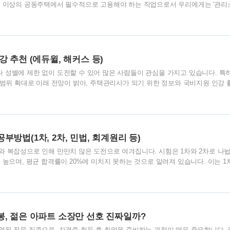
준 이상의 공동주택에서 필수적으로 고용해야 하는 직업으로서 우리에게는 '관리
한데요. 아파트 단지에는 다양한 시설들이 있고 주택관리사는 이런 시설들을 전
 직업입니다. 주택관리사 취업 퇴직을 앞둔 분들이 주택관리사 공부를 하는 이
 때문이라고 알려졌기 때문입니다. 실제로 취업이 잘 되는 것은 사실이고, 앞으
. 주택관리사 제도는 1990년에 처음 시작되었고 올해에는 제25회 주택관리사 
 1600여 명입니다. 300세대 이상..
 추천 (에듀윌, 해커스 등)
 성별에 제한 없이 도전할 수 있어 많은 사람들이 관심을 가지고 있습니다. 특
 범위 확대로 미래 전망이 밝아, 주택관리사가 되기 위한 정보와 국비지원 인강 
있습니다. 주택관리사 난이도 주택관리사(보) 자격을 취득한 후에는 500가구 
 있으며, 경력이 쌓이면 500가구 이상의 대규모 아파트 단지에서 활동이 가능
어려운 편입니다. 주택관리사 시험은 매년 1회 진행되며, 1차와 2차로 나누어 시
 선택형으로 회계원리, 공동주택시설개론, 민법 등을 포함하며, 과목당 100점 만
 ..
방법(1차, 2차, 민법, 회계원리 등)
 복잡성으로 인해 만만치 않은 도전으로 여겨집니다. 시험은 1차와 2차로 나
 높으며, 평균 합격률이 20%에 미치지 못하는 것으로 알려져 있습니다. 이는 1
적음을 의미합니다. 더욱이 시험이 연 1회만 실시되어 그 어려움은 더욱 가중
후의 취업 전망 주택관리사 자격증을 취득한 후의 취업 분야는 아파트 관리소장이
 기회가 존재합니다. 행정관리자, 주택관리법인 참여, 기업이나 건설업체에서의
재난관리자 등이 그 예입니다. 시험 과목이 이러한 다양한 직무에 대한 지식을 포
은 편에 속합니다. 주택관..
, 젊은 아파트 소장만 선호 진짜일까?
된 전문 직종으로, 자격증 취득 후 취업을 준비하는 과정이 매우 중요합니다. 