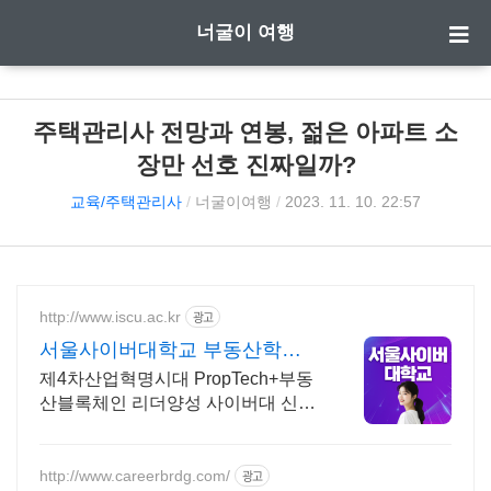
너굴이 여행
주택관리사 전망과 연봉, 젊은 아파트 소
장만 선호 진짜일까?
교육/주택관리사
/
너굴이여행
/
2023. 11. 10. 22:57
http://www.iscu.ac.kr
광고
서울사이버대학교 부동산학과
2026 가을학기 신편입생
제4차산업혁명시대 PropTech+부동
산블록체인 리더양성 사이버대 신입
생 수 1위 장학금 지급 1위, 학사 석
사 박사 온라인복수학위까지
http://www.careerbrdg.com/
광고