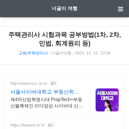
너굴이 여행
주택관리사 시험과목 공부방법(1차, 2차,
민법, 회계원리 등)
교육/주택관리사
/
너굴이여행
/
2023. 11. 10. 23:04
http://www.iscu.ac.kr
광고
서울사이버대학교 부동산학과
2026 가을학기 신편입생
제4차산업혁명시대 PropTech+부동
산블록체인 리더양성 사이버대 신입
생 수 1위 장학금 지급 1위, 학사 석
사 박사 온라인복수학위까지
https://lawtest.or.kr
광고