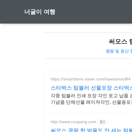
너굴이 여행
써모스 
캠핑 및 등산 
https://smartstore.naver.com/haedamsol84
스타벅스 텀블러 선물포장 스타벅스
각종 텀블러 인쇄 포장 각인 로고 납품 
기념품 단체선물 레이져각인, 선물용포
http://www.coupang.com
광고
써모스 쿠팡 한 방울도 안 새는 텀