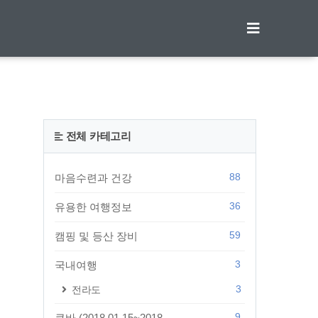
티스토리툴바
전체 카테고리
88
마음수련과 건강
36
유용한 여행정보
59
캠핑 및 등산 장비
3
국내여행
3
전라도
9
쿠바 (2018.01.15~2018...