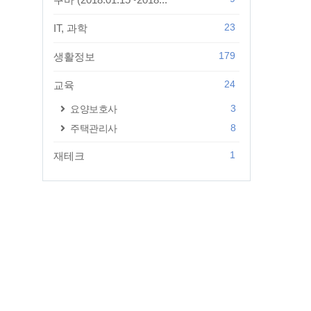
23
IT, 과학
179
생활정보
24
교육
3
요양보호사
8
주택관리사
1
재테크