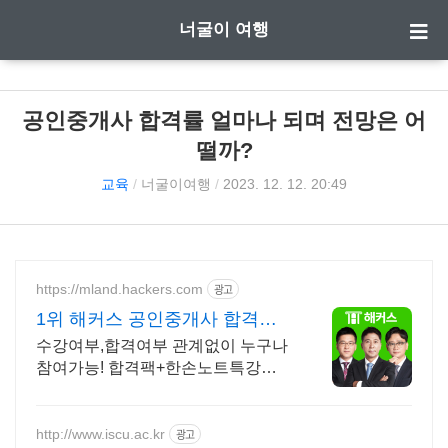
너굴이 여행
공인중개사 합격률 얼마나 되며 전망은 어
떨까?
교육
/
너굴이여행
/
2023. 12. 12. 20:49
https://mland.hackers.com
광고
1위 해커스 공인중개사 합격팩
+커피쿠폰까지 쏜다!
수강여부,합격여부 관계없이 누구나
참여가능! 합격팩+한손노트특강까
지 무료
http://www.iscu.ac.kr
광고