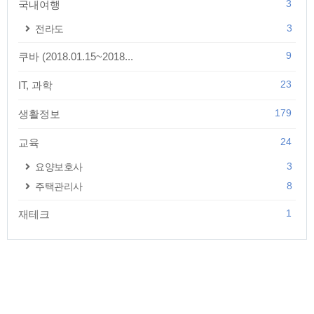
3
국내여행
3
전라도
9
쿠바 (2018.01.15~2018...
23
IT, 과학
179
생활정보
24
교육
3
요양보호사
8
주택관리사
1
재테크